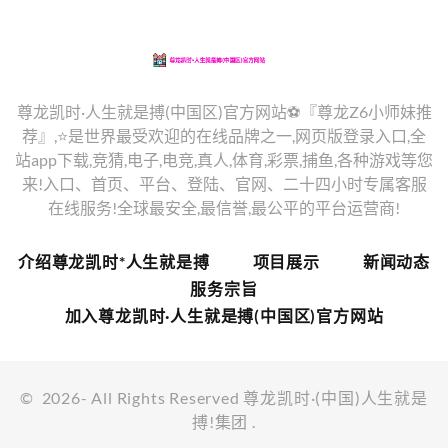
尊龙凯时·人生就是搏(中国区)官方网站⚽️『尊龙Z6小师妹推
荐』,⭐️是世界最受欢迎的在线品牌之一,网页版登录入口,全
站app下载,竞猜,电子,电竞,真人,体育,彩票,捕鱼,各种游戏等您
来!入口、首页、平台、登陆、官网、二十四小时专属客服
在线服务!全球最安全,最信誉,最公平的平台运营商!
介绍尊龙凯时*人生就是搏
项目展示
新闻动态
服务宗旨
加入尊龙凯时·人生就是搏(中国区)官方网站
©
2026
- All Rights Reserved
尊龙凯时·(中国)人生就是
搏!集团
.