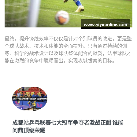
最终，提升锋线效率不仅仅是针对个别球员的改进，更是整
个球队战术、技术和体能的全面提升。只有通过持续的训
练、科学的战术设计以及球队整体配合的默契，法甲球队才
能在激烈的竞争中脱颖而出，实现攻城拔寨的目标。
成都站乒乓联赛七大冠军争夺者激战正酣 谁能
问鼎顶级荣耀