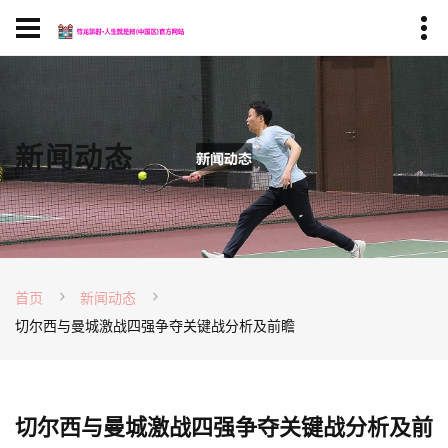
新闻动态
首页
新闻动态
切尔西与曼城激战四强争夺关键战分析及前瞻
切尔西与曼城激战四强争夺关键战分析及前