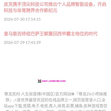
皮克携手顶尖科技公司推出个人品牌智能设备，开启
科技与体育跨界合作新纪元
2026-07-30 17:14:15
皇马能否终结巴萨王朝重回西甲霸主地位的时代
2026-07-29 17:41:39
尊龙凯时·人生就是搏(中国区)官方网站⚽️『尊龙Z6小师妹推
荐』,⭐️是世界最受欢迎的在线品牌之一,网页版登录入口,全
站app下载,竞猜,电子,电竞,真人,体育,彩票,捕鱼,各种游戏等您