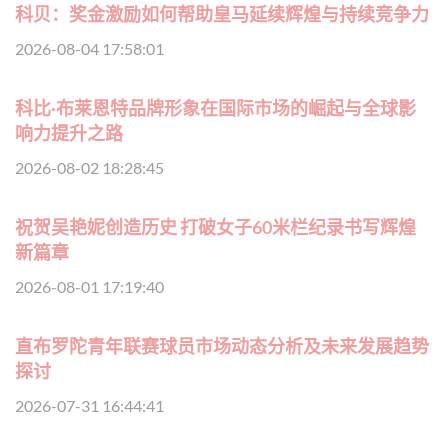
科贝：奖金激励如何帮助皇马延续辉煌与持续竞争力
2026-08-04 17:58:01
科比·布莱恩特品牌形象在国际市场的崛起与全球影
响力提升之路
2026-08-02 18:28:45
祝贺吴艳妮创造历史 打破女子60米栏纪录书写辉煌
新篇章
2026-08-01 17:19:40
直布罗陀青年联赛球员市场动态分析及未来发展趋势
探讨
2026-07-31 16:44:41