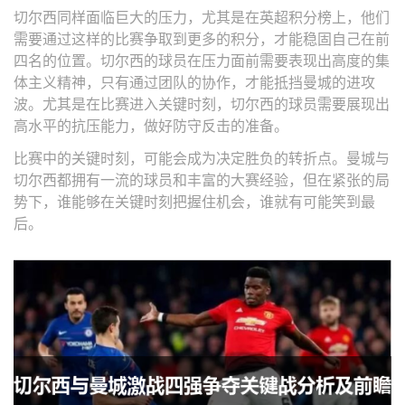
切尔西同样面临巨大的压力，尤其是在英超积分榜上，他们
需要通过这样的比赛争取到更多的积分，才能稳固自己在前
四名的位置。切尔西的球员在压力面前需要表现出高度的集
体主义精神，只有通过团队的协作，才能抵挡曼城的进攻
波。尤其是在比赛进入关键时刻，切尔西的球员需要展现出
高水平的抗压能力，做好防守反击的准备。
比赛中的关键时刻，可能会成为决定胜负的转折点。曼城与
切尔西都拥有一流的球员和丰富的大赛经验，但在紧张的局
势下，谁能够在关键时刻把握住机会，谁就有可能笑到最
后。