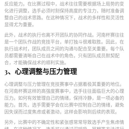
反应能力。在比赛过程中，战术往往需要根据场上局势的变
化进行调整，选手必须时刻保持高度的专注力，随时准备调
整自己的战术思路。在这种情况下，战术的多样性和灵活性
显得尤为重要。
此外，战术的执行也离不开团队的协同作战。河南杯赛往往
是一个团队作战的竞技平台，单打独斗很难取胜。因此，在
执行战术时，团队成员之间的沟通与配合至关重要。每个队
员都需要清晰自己在战术中的角色，只有团队成员默契配
合，才能确保战术的顺利实施。
3、心理调整与压力管理
心理调整与压力管理在竞技赛事中占据着极其重要的地位。
在河南杯赛这样的高强度赛事中，选手往往面临巨大的心理
压力。如何有效管理自己的情绪，保持冷静，是一项必备的
能力。首先，选手需要学会在比赛中控制自己的情绪，避免
因失误而过度焦虑或者激动，这样会影响到后续的表现。
另外，比赛中的不确定性和紧张感常常导致选手产生焦虑情
绪。在这种情况下，选手可以通过深呼吸、冥想等方法进行