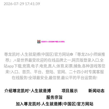
2026-07-29 17:41:39
尊龙凯时·人生就是搏(中国区)官方网站⚽️『尊龙Z6小师妹推
荐』,⭐️是世界最受欢迎的在线品牌之一,网页版登录入口,全
站app下载,竞猜,电子,电竞,真人,体育,彩票,捕鱼,各种游戏等您
来!入口、首页、平台、登陆、官网、二十四小时专属客服
在线服务!全球最安全,最信誉,最公平的平台运营商!
介绍尊龙凯时*人生就是搏
项目展示
新闻动态
服务宗旨
加入尊龙凯时·人生就是搏(中国区)官方网站