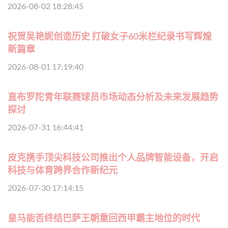
2026-08-02 18:28:45
祝贺吴艳妮创造历史 打破女子60米栏纪录书写辉煌
新篇章
2026-08-01 17:19:40
直布罗陀青年联赛球员市场动态分析及未来发展趋势
探讨
2026-07-31 16:44:41
皮克携手顶尖科技公司推出个人品牌智能设备，开启
科技与体育跨界合作新纪元
2026-07-30 17:14:15
皇马能否终结巴萨王朝重回西甲霸主地位的时代