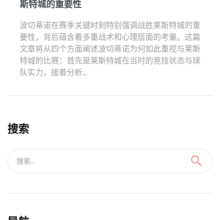
斯特城的重要性
波切蒂诺在赛季关键时刻特别强调战胜莱斯特城的重
要性，背后蕴含着多重战术和心理层面的考量。这篇
文章将从四个方面阐述波切蒂诺为何如此重视与莱斯
特城的比赛：首先是莱斯特城在当时的竞技状态与球
队实力，接着分析...
搜索
搜索...