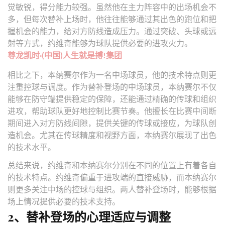
觉敏锐，得分能力较强。虽然他在主力阵容中的出场机会不
多，但每次替补上场时，他往往能够通过其出色的跑位和把
握机会的能力，给对方防线造成压力。通过突破、头球或远
射等方式，约维奇能够为球队提供必要的进攻火力。
尊龙凯时·(中国)人生就是搏!集团
相比之下，本纳赛尔作为一名中场球员，他的技术特点则更
注重控球与调度。作为替补登场的中场球员，本纳赛尔不仅
能够在防守端提供稳定的保障，还能通过精确的传球和组织
进攻，帮助球队更好地控制比赛节奏。他擅长在比赛中间断
期间进入对方防线间隙，提供关键的传球或接应，为球队创
造机会。尤其在传球精度和视野方面，本纳赛尔展现了出色
的技术水平。
总结来说，约维奇和本纳赛尔分别在不同的位置上有着各自
的技术特点。约维奇偏重于进攻端的直接威胁，而本纳赛尔
则更多关注中场的控球与组织。两人替补登场时，能够根据
场上情况提供必要的技术支持。
2、替补登场的心理适应与调整