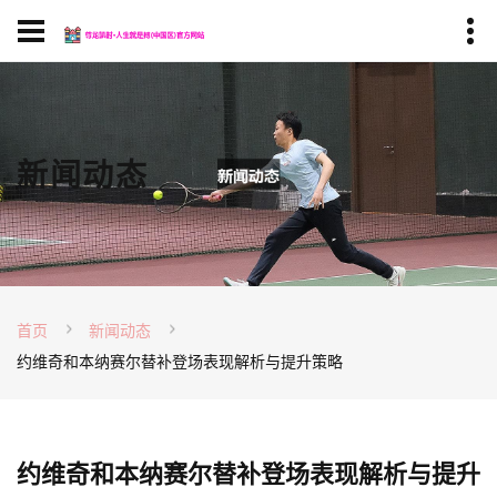
新闻动态
首页
新闻动态
约维奇和本纳赛尔替补登场表现解析与提升策略
约维奇和本纳赛尔替补登场表现解析与提升