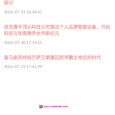
探讨
2026-07-31 16:44:41
皮克携手顶尖科技公司推出个人品牌智能设备，开启
科技与体育跨界合作新纪元
2026-07-30 17:14:15
皇马能否终结巴萨王朝重回西甲霸主地位的时代
2026-07-29 17:41:39