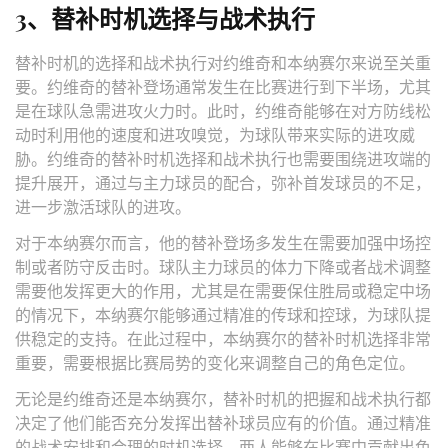
3、替补时机选择与战术执行
替补时机的选择和战术执行对约维奇和本纳赛尔来说至关重
要。约维奇的替补登场通常发生在比赛进行到下半场，尤其
是在球队急需进攻火力时。此时，约维奇能够在对方防线松
动时利用他的速度和进攻嗅觉，为球队带来实际的进攻威
胁。约维奇的替补时机选择和战术执行也需要围绕进攻端的
提升展开，通过与主力球员的配合，弥补首发球员的不足，
进一步激活球队的进攻。
对于本纳赛尔而言，他的替补登场多发生在需要加强中场控
制或者防守反击时。球队主力球员的体力下降或者战术调整
需要他发挥更大的作用，尤其是在需要保住胜局或稳定中场
的情况下，本纳赛尔能够通过精准的传球和控球，为球队提
供稳定的支持。在此过程中，本纳赛尔的替补时机选择非常
重要，需要根据比赛局势的变化来调整自己的角色定位。
无论是约维奇还是本纳赛尔，替补时机的把握和战术执行都
决定了他们能否充分发挥出替补球员应有的价值。通过精准
的战术安排和合理的时机选择，两人能够在比赛中贡献出色