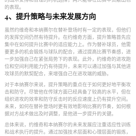
的表现。
4、提升策略与未来发展方向
虽然约维奇和本纳赛尔在替补登场时有一定的表现，但他们
的发挥空间仍然有待提升。在约维奇方面，提升策略首先应
集中在如何提升比赛中的适应能力上。作为替补球员，他需
要更多的机会锻炼与球队的配合，通过提高比赛节奏感，进
一步加强自己在紧张局势下的表现。此外，约维奇的进攻跑
位和空间利用能力仍有待提升，未来可以通过加强与其他进
攻球员的默契配合，来增强自己在进攻端的威胁。
对于本纳赛尔来说，提升策略的重点在于如何更好地平衡攻
击和防守。尽管他在传球方面已经具备了较高的水平，但在
组织进攻的效率和防守反击时的反应速度上仍有提升空间。
未来，如何在替补登场时更有效地影响比赛的节奏，如何根
据对方战术做出及时调整，是他进一步提升的关键。
总体来说，约维奇和本纳赛尔的未来发展应注重适应性训练
和战术执行的提升。通过加强技术层面和心理层面的锻炼，