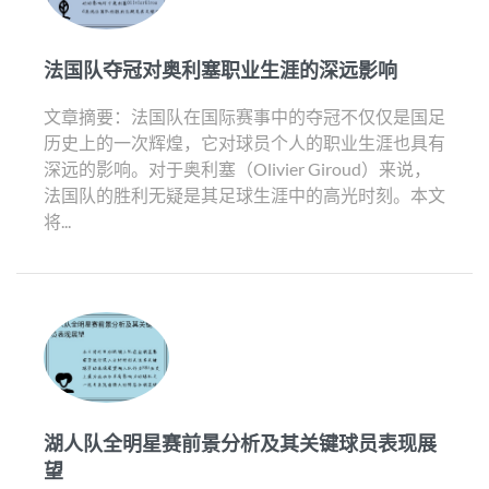
法国队夺冠对奥利塞职业生涯的深远影响
文章摘要：法国队在国际赛事中的夺冠不仅仅是国足
历史上的一次辉煌，它对球员个人的职业生涯也具有
深远的影响。对于奥利塞（Olivier Giroud）来说，
法国队的胜利无疑是其足球生涯中的高光时刻。本文
将...
湖人队全明星赛前景分析及其关键球员表现展
望