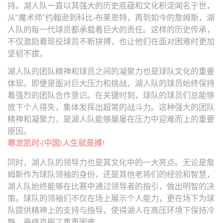
持。湖人队一直以其强大的历史底蕴和文化积淀闻名于世，
从“魔术师”约翰逊到科比·布莱恩特，再到如今的詹姆斯，湖
人队的每一代球员都承载着巨大的责任。这样的历史传承，
不仅激励着现役球员不断拼搏，也让他们在面对困难时更加
坚韧不拔。
湖人队的团队精神和球员之间的凝聚力也是球队文化的重要
体现。即便是面对巨大压力和挑战，湖人队的球员始终保持
着强烈的团队合作意识。在关键时刻，球队的球员们总能够
放下个人得失，集体发挥出超常的战斗力。这种强大的团队
精神和凝聚力，是湖人队能够屡屡在压力中迎难而上的重要
原因。
尊龙凯时·(中国)人生就是搏!
同时，湖人队的领导力也是其文化中的一大亮点。无论是詹
姆斯作为球队领袖的身份，还是其他老将们的经验和智慧，
湖人队始终能够在比赛中通过领导者的指引，做出明智的决
策。球队的领袖们不仅在场上展示个人能力，更在场下为球
队提供精神上的支持与指导，使得湖人在高压环境下保持冷
静，最终克服了重重困难。