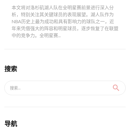
本文将对洛杉矶湖人队在全明星赛前景进行深入分
析，特别关注其关键球员的表现展望。湖人队作为
NBA历史上最为成功和具有影响力的球队之一，近
年来凭借强大的阵容和明星球员，逐步恢复了在联盟
中的竞争力。全明星赛...
搜索
搜索...
导航