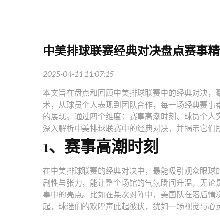
中美排球联赛经典对决盘点赛事精
2025-04-11 11:07:15
本文旨在盘点和回顾中美排球联赛中的经典对决，
术，从球员个人表现到团队合作，每一场经典赛事
的展现。通过四个维度：赛事高潮时刻、球员个人
深入解析中美排球联赛中的经典对决，并揭示它们
1、赛事高潮时刻
在中美排球联赛的经典对决中，最能吸引观众眼球
剧性与张力，能让整个场馆的气氛瞬间升温。无论
事中的亮点。比如在某次对阵中，美国队在落后情
起，球迷们的欢呼声此起彼伏，犹如一场视觉与心