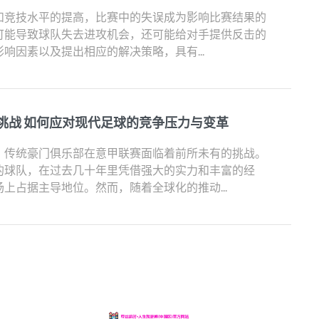
展和竞技水平的提高，比赛中的失误成为影响比赛结果的
可能导致球队失去进攻机会，还可能给对手提供反击的
响因素以及提出相应的解决策略，具有...
挑战 如何应对现代足球的竞争压力与变革
，传统豪门俱乐部在意甲联赛面临着前所未有的挑战。
的球队，在过去几十年里凭借强大的实力和丰富的经
上占据主导地位。然而，随着全球化的推动...