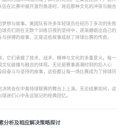
队伍在比赛中展开激烈角逐时，背后那种文化的冲突与融合
的梦想与故事。美国队有许多年轻球员在经历了多次的失败
的球员们则在无数个训练日夜的坚持中，逐渐磨砺出自己的
斗与拼搏的故事，正是这些故事成就了排球比赛的传奇。
事，它们承载了技术、战术、精神与文化的多重意义。每一
国文化碰撞与融合的体现。无论是赛事高潮时刻的扣人心
段段奋斗与坚持的故事，这些都让每一场比赛成为了排球历
对决将会在中美排球联赛的舞台上上演。无论结果如何，这
为球迷们心中永远铭记的经典回忆。
因素分析及相应解决策略探讨