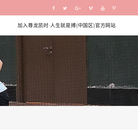
加入尊龙凯时·人生就是搏(中国区)官方网站