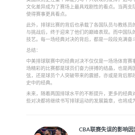
文化差异成为了赛场上最具戏剧性的看点。当两支
使得赛事更具看点。
此外，排球比赛的背后也承载了各国队员与教练员
与挑战后，终于迎来了他们的巅峰表现。而中国队
技艺。每一场经典对决的背后，都是一段段充满奋
总结：
中美排球联赛中的经典对决不仅仅是一场场体育赛
场精彩的比赛都是球员们奋力拼搏的结晶，也是两
弦，还是球员个人突破带来的震撼，亦或是背后那
史中的经典。
未来，随着两国排球水平的不断提升，更多的经典
些对决都将继续书写排球运动的发展篇章，也将成
CBA联赛失误的影响