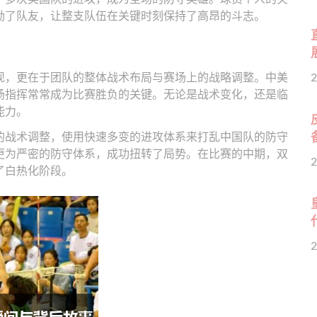
励了队友，让整支队伍在关键时刻保持了高昂的斗志。
现，更在于团队的整体战术布局与赛场上的战略调整。中美
2
场指挥常常成为比赛胜负的关键。无论是战术变化，还是临
能力。
的战术调整，使用快速多变的进攻体系来打乱中国队的防守
更为严密的防守体系，成功扭转了局势。在比赛的中期，双
2
了白热化阶段。
2