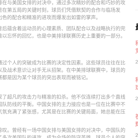
排在与美国女排的对决中，通过多次精妙的配合和巧妙的攻
是在第五局的关键时刻，球员们凭借默契的合作与临场发
出色的配合和精准的进攻而爆发出如雷的掌声。
背后蕴含着运动员的心理素质、团队配合以及战略执行的完
难以忘怀的回忆，也是中美排球联赛历史上重要的一部分。
2
通过个人的突破成为比赛的决定性因素。这些球员往往在比
以及战术意识让对手无从招架。在中美排球联赛中，球员的
赛都是因为某个球员的突出表现而被铭记。
现了超凡的攻击力与精准的扣杀。他不仅连续打出多个直线
2
国队防线的平衡。中国女排的主力接应也是一位在比赛中不
气氛充满了紧张感，尤其是在比赛的关键局面，她总能在压
惊叹。曾经有一场中国女排与美国女排的对决中，中国队的
2
了多次美国队的进攻，成为全场的防守英雄。球员个人的突