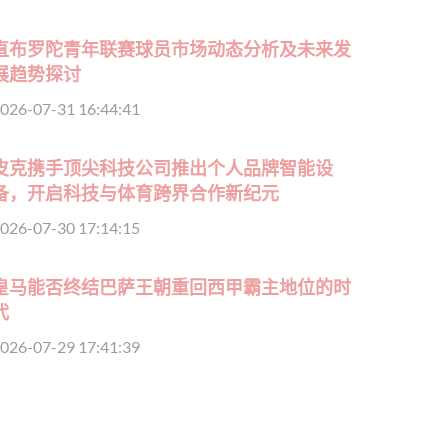
直布罗陀青年联赛球员市场动态分析及未来发
展趋势探讨
026-07-31 16:44:41
皮克携手顶尖科技公司推出个人品牌智能设
备，开启科技与体育跨界合作新纪元
026-07-30 17:14:15
皇马能否终结巴萨王朝重回西甲霸主地位的时
代
026-07-29 17:41:39