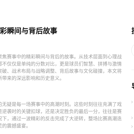
彩瞬间与背后故事
聚焦赛事中的精彩瞬间与背后的故事。从技术层面到心理战
都不仅仅是单纯的分数对比，更是球员们智慧、拼搏与激情
突破、战术布局与战略调整、背后故事与文化碰撞，本文将
所带来的深远影响和历史意义。
的无疑是每一场赛事中的高潮时刻。这些时刻往往充满了戏
是逆袭时的关键扣球，还是决定胜负的最后一分，往往是赛
况下，通过一波精彩的反击完成了大逆转，整场比赛高潮迭
灵的震撼盛宴。