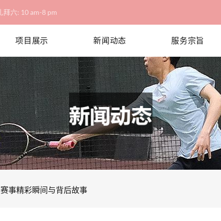
拜六: 10 am-8 pm
项目展示
新闻动态
服务宗旨
点赛事精彩瞬间与背后故事