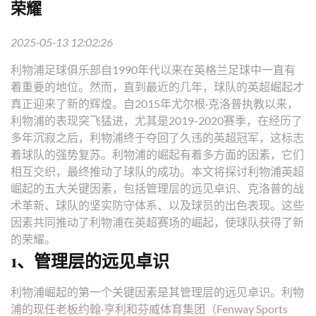
荣耀
2025-05-13 12:02:26
利物浦足球俱乐部自1990年代以来在英格兰足球中一直有
着重要的地位。然而，直到最近的几年，球队的英超崛起才
真正迎来了新的辉煌。自2015年尤尔根·克洛普执教以来，
利物浦的表现突飞猛进，尤其是2019-2020赛季，在经历了
多年沉寂之后，利物浦终于夺回了久违的英超冠军，这标志
着球队的强势复苏。利物浦的崛起有着多方面的因素，它们
相互交织，最终推动了球队的成功。本文将探讨利物浦英超
崛起的五大关键因素，包括管理层的远见卓识、克洛普的战
术革新、球队的坚实防守体系、以及球员的出色表现。这些
因素共同推动了利物浦在英超赛场的崛起，使球队获得了新
的荣耀。
1、管理层的远见卓识
利物浦崛起的第一个关键因素是其管理层的远见卓识。利物
浦的现任老板约翰·亨利和芬威体育集团（Fenway Sports