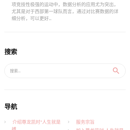
项竞技性极强的运动中，数据分析的应用尤为突出，
尤其是对于西部第一球队而言，通过对比赛数据的详
细分析，可以更好...
搜索
搜索...
导航
介绍尊龙凯时*人生就是
服务宗旨
搏