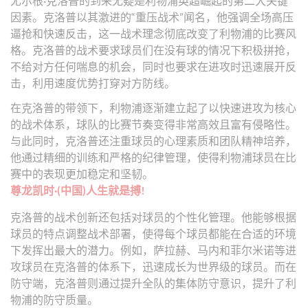
尤尔根·克洛普的到来无疑是利物浦英超崛起的第二大关键
因素。克洛普以其激进的“重压战术”闻名，他强调全场高压
逼抢和快速反击，这一战术理念彻底改变了利物浦的比赛风
格。克洛普的战术要求球员们在没有球的情况下积极拼抢，
不给对方任何喘息的机会，同时也要求在进攻时迅速展开反
击，利用速度优势打穿对方防线。
在克洛普的带领下，利物浦逐渐建立起了以快速进攻为核心
的战术体系，球队的比赛节奏变得非常高效且富有侵略性。
与此同时，克洛普还注重球员的心理素质和团队精神培养，
他通过精细的训练和严格的纪律管理，使得利物浦球员在比
赛中的表现更加稳定和坚韧。
尊龙凯时·(中国)人生就是搏!
克洛普的战术创新还包括对球员的个性化管理。他能够根据
球员的特点调整战术部署，使得每个球员都能在合适的环境
下发挥出最大的潜力。例如，萨拉赫、马内和菲尔米诺等进
攻球员在克洛普的体系下，迅速成长为世界级的球员。而在
防守端，克洛普则通过提升全队的集体防守意识，提升了利
物浦的防守质量。