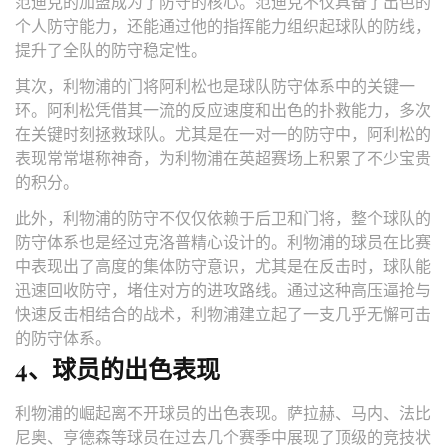
范迪克的加盟成为了防守的核心。范迪克不仅具备了出色的
个人防守能力，还能通过他的指挥能力组织起球队的防线，
提升了全队的防守稳定性。
其次，利物浦的门将阿利松也是球队防守体系中的关键一
环。阿利松凭借其一流的反应速度和出色的扑救能力，多次
在关键时刻拯救球队。尤其是在一对一的防守中，阿利松的
表现常常堪称神奇，为利物浦在英超赛场上积累了不少宝贵
的积分。
此外，利物浦的防守不仅仅依赖于后卫和门将，整个球队的
防守体系也是经过克洛普精心设计的。利物浦的球员在比赛
中表现出了高度的集体防守意识，尤其是在反击时，球队能
迅速回收防守，堵住对方的进攻路线。通过这种高压逼抢与
快速反击相结合的战术，利物浦建立起了一支几乎无懈可击
的防守体系。
4、球员的出色表现
利物浦的崛起离不开球员的出色表现。萨拉赫、马内、法比
尼奥、亨德森等球员在过去几个赛季中展现了顶级的竞技状