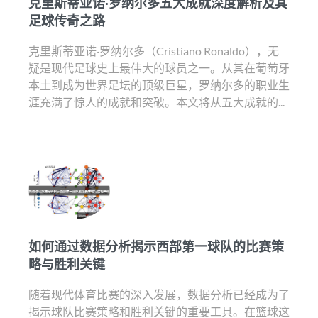
克里斯蒂亚诺·罗纳尔多五大成就深度解析及其
足球传奇之路
克里斯蒂亚诺·罗纳尔多（Cristiano Ronaldo），无
疑是现代足球史上最伟大的球员之一。从其在葡萄牙
本土到成为世界足坛的顶级巨星，罗纳尔多的职业生
涯充满了惊人的成就和突破。本文将从五大成就的...
如何通过数据分析揭示西部第一球队的比赛策
略与胜利关键
随着现代体育比赛的深入发展，数据分析已经成为了
揭示球队比赛策略和胜利关键的重要工具。在篮球这