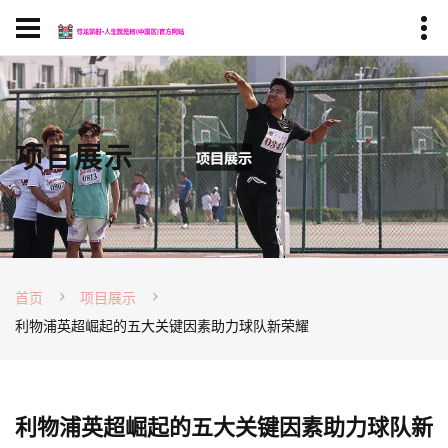
项目展示
首页
项目展示
利物浦英超崛起的五大关键因素助力球队新荣耀
利物浦英超崛起的五大关键因素助力球队新