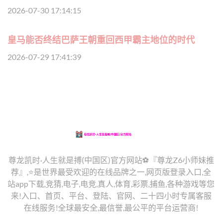
2026-07-30 17:14:15
皇马能否终结巴萨王朝重回西甲霸主地位的时代
2026-07-29 17:41:39
尊龙凯时·人生就是搏(中国区)官方网站⚽️『尊龙Z6小师妹推
荐』,⭐️是世界最受欢迎的在线品牌之一,网页版登录入口,全
站app下载,竞猜,电子,电竞,真人,体育,彩票,捕鱼,各种游戏等您
来!入口、首页、平台、登陆、官网、二十四小时专属客服
在线服务!全球最安全,最信誉,最公平的平台运营商!