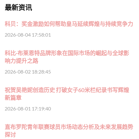
最新资讯
科贝：奖金激励如何帮助皇马延续辉煌与持续竞争力
2026-08-04 17:58:01
科比·布莱恩特品牌形象在国际市场的崛起与全球影
响力提升之路
2026-08-02 18:28:45
祝贺吴艳妮创造历史 打破女子60米栏纪录书写辉煌
新篇章
2026-08-01 17:19:40
直布罗陀青年联赛球员市场动态分析及未来发展趋势
探讨