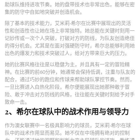
助球队维持进攻节奏。她的盘带技术也非常出色，能够在密
集的防守中自如地突破并创造机会。
除了基本的技术能力，艾米莉·希尔在比赛中展现出的灵活
性和创造性也让她在场上非常独特。她总能在关键时刻用一
记妙传或一次个人突破，打破对方的防线，为队友创造绝佳
的得分机会。尤其是在面对强硬防守时，希尔总能够利用她
出色的爆发力和技术突破过人，给对方带来巨大的压力。
她的比赛风格往往是以稳健为主，并且具有一定的冒险精
神。在比赛的前60分钟，她通常会保持低调，注重与队友的
配合，通过巧妙的跑位和传球来帮助球队掌控节奏。然而，
一旦比赛进入白热化阶段，希尔便能展现出她那种敢于冒
险、敢于冲击对方防线的风格，往往能在关键时刻给予对手
致命一击。
2、希尔在球队中的战术作用与领导力
作为澳女联赛中一名极具影响力的球员，艾米莉·希尔在球
队中的战术作用显而易见。她不仅在中场拥有绝对的控制