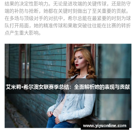
结果的决定性影响力。无论是进攻端的关键传球，还是防守
端的补防与抢断，她都在关键时刻做出了至关重要的贡献。
在多场与顶级对手的对抗中，希尔总能在最紧要的时刻为球
队打开局面，她的精准传球和果敢突破往往能在比赛的转折
点产生重大影响。