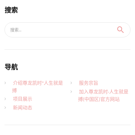
搜索
搜索...
导航
介绍尊龙凯时*人生就是
服务宗旨
搏
加入尊龙凯时·人生就是
项目展示
搏(中国区)官方网站
新闻动态