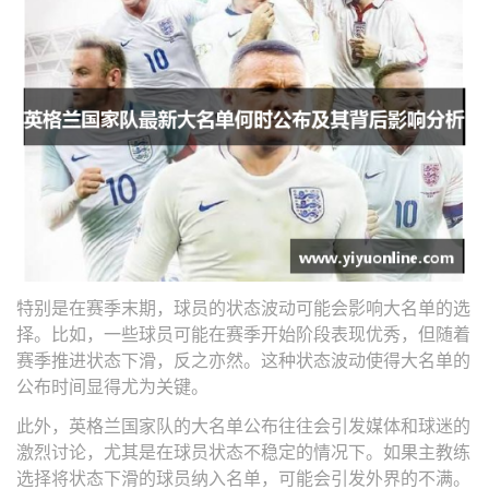
特别是在赛季末期，球员的状态波动可能会影响大名单的选
择。比如，一些球员可能在赛季开始阶段表现优秀，但随着
赛季推进状态下滑，反之亦然。这种状态波动使得大名单的
公布时间显得尤为关键。
此外，英格兰国家队的大名单公布往往会引发媒体和球迷的
激烈讨论，尤其是在球员状态不稳定的情况下。如果主教练
选择将状态下滑的球员纳入名单，可能会引发外界的不满。