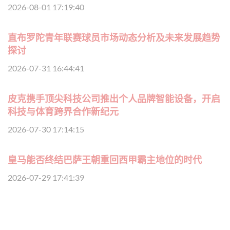
2026-08-01 17:19:40
直布罗陀青年联赛球员市场动态分析及未来发展趋势
探讨
2026-07-31 16:44:41
皮克携手顶尖科技公司推出个人品牌智能设备，开启
科技与体育跨界合作新纪元
2026-07-30 17:14:15
皇马能否终结巴萨王朝重回西甲霸主地位的时代
2026-07-29 17:41:39