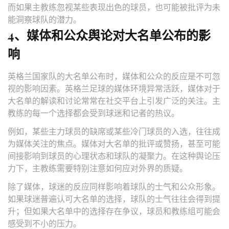
而如果主教练忽视某些表现出色的球员，也可能被批评为未
能洞察球队的潜力。
4、媒体和公众舆论对大名单公布的影
响
英格兰国家队的大名单公布时，媒体和公众的反应是不可忽
视的影响因素。英格兰足球的媒体环境异常活跃，媒体对于
大名单的解读和讨论常常在社交平台上引发广泛的关注。主
教练的每一个选择都会受到球迷和记者的热议。
例如，某些主力球员的缺席或某些冷门球员的入选，往往成
为媒体关注的焦点。媒体对大名单的批评或赞扬，甚至可能
间接影响到球员的心理状态和球队的凝聚力。在这种舆论压
力下，主教练需要特别注意如何应对外界的质疑。
除了媒体，球迷的反应同样影响着球队的士气和公众形象。
如果球迷普遍认可大名单的选择，球队的士气往往会得到提
升；但如果大名单中的选择存在争议，球员和教练组可能会
感受到不小的压力。