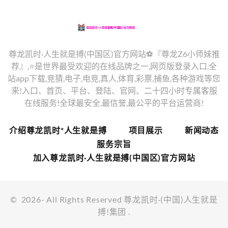
尊龙凯时·人生就是搏(中国区)官方网站⚽️『尊龙Z6小师妹推
荐』,⭐️是世界最受欢迎的在线品牌之一,网页版登录入口,全
站app下载,竞猜,电子,电竞,真人,体育,彩票,捕鱼,各种游戏等您
来!入口、首页、平台、登陆、官网、二十四小时专属客服
在线服务!全球最安全,最信誉,最公平的平台运营商!
介绍尊龙凯时*人生就是搏
项目展示
新闻动态
服务宗旨
加入尊龙凯时·人生就是搏(中国区)官方网站
©
2026
- All Rights Reserved
尊龙凯时·(中国)人生就是
搏!集团
.