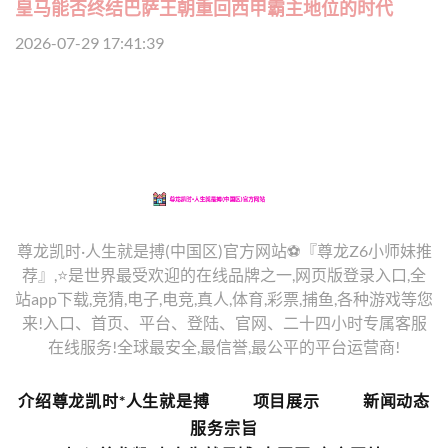
皇马能否终结巴萨王朝重回西甲霸主地位的时代
2026-07-29 17:41:39
尊龙凯时·人生就是搏(中国区)官方网站⚽️『尊龙Z6小师妹推
荐』,⭐️是世界最受欢迎的在线品牌之一,网页版登录入口,全
站app下载,竞猜,电子,电竞,真人,体育,彩票,捕鱼,各种游戏等您
来!入口、首页、平台、登陆、官网、二十四小时专属客服
在线服务!全球最安全,最信誉,最公平的平台运营商!
介绍尊龙凯时*人生就是搏
项目展示
新闻动态
服务宗旨