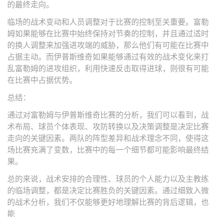
的最终走向。
临场的战术变动和人员调整对于比赛的控制至关重要。富勒
姆如果能够在比赛中始终保持对节奏的控制，并且通过适时
的换人调整来加强进攻端的威胁，那么他们有可能在比赛中
占据主动。而伊普斯维奇如果能够通过有效的战术变化来打
乱富勒姆的进攻组织，利用快速反击取得进球，则很有可能
在比赛中占据优势。
总结：
通过对富勒姆与伊普斯维奇比赛的分析，我们可以看到，战
术布局、球员个体表现、攻防转换以及决策调整是决定比赛
走向的关键因素。两队的阵型差异和战术理念不同，使得这
场比赛充满了变数，比赛中的每一个细节都可能影响最终结
果。
总的来说，战术安排的合理性、球员的个人能力以及主教练
的临场调整，都是决定比赛胜负的关键因素。通过细致入微
的战术分析，我们不仅能够更好地理解比赛的背后逻辑，也
能