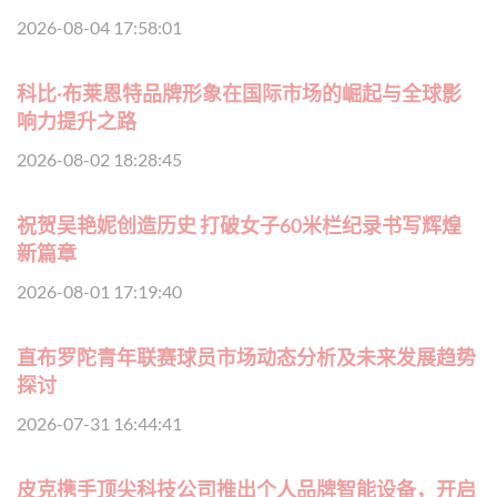
2026-08-04 17:58:01
科比·布莱恩特品牌形象在国际市场的崛起与全球影
响力提升之路
2026-08-02 18:28:45
祝贺吴艳妮创造历史 打破女子60米栏纪录书写辉煌
新篇章
2026-08-01 17:19:40
直布罗陀青年联赛球员市场动态分析及未来发展趋势
探讨
2026-07-31 16:44:41
皮克携手顶尖科技公司推出个人品牌智能设备，开启