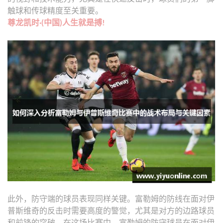
触球和传球精度至关重要。
尊龙凯时·(中国)人生就是搏!
此外，防守端的球员表现同样关键。富勒姆的防线在面对伊
普斯维奇的反击时需要高度的警觉，尤其是对方的边路球员
和前锋的突破。在这场比赛中，富勒姆的防守球员在面对伊