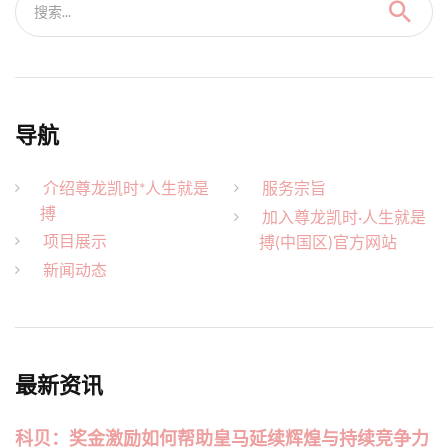
搜索...
导航
介绍尊龙凯时*人生就是
服务宗旨
搏
加入尊龙凯时·人生就是
项目展示
搏(中国区)官方网站
新闻动态
最新资讯
科贝：奖金激励如何帮助皇马延续辉煌与持续竞争力