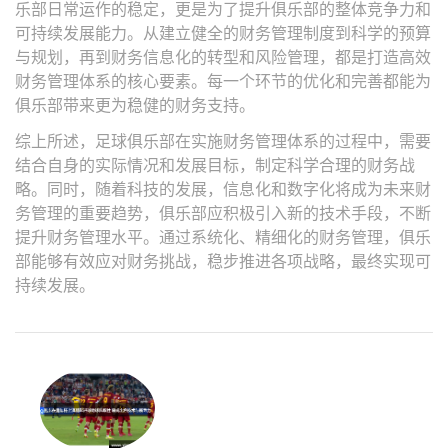
乐部日常运作的稳定，更是为了提升俱乐部的整体竞争力和
可持续发展能力。从建立健全的财务管理制度到科学的预算
与规划，再到财务信息化的转型和风险管理，都是打造高效
财务管理体系的核心要素。每一个环节的优化和完善都能为
俱乐部带来更为稳健的财务支持。
综上所述，足球俱乐部在实施财务管理体系的过程中，需要
结合自身的实际情况和发展目标，制定科学合理的财务战
略。同时，随着科技的发展，信息化和数字化将成为未来财
务管理的重要趋势，俱乐部应积极引入新的技术手段，不断
提升财务管理水平。通过系统化、精细化的财务管理，俱乐
部能够有效应对财务挑战，稳步推进各项战略，最终实现可
持续发展。