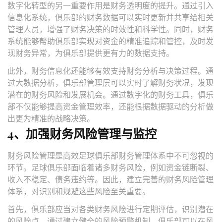
数字化转型的另一重要作用是财务透明度的提升。通过引入
信息化系统，俱乐部的财务数据可以实时更新并共享给相关
管理人员，增强了财务决策的时效性和科学性。同时，财务
系统能够帮助俱乐部实现对资金的精准追踪和管控，及时发
现财务异常，为俱乐部提供更有力的数据支持。
此外，财务信息化还能够有效支持财务分析与决策过程。通
过大数据分析，俱乐部管理层可以实时了解财务状况，发现
潜在的财务风险和发展机会。通过数字化的财务工具，俱乐
部不仅能够提高资金管理效率，还能根据数据驱动的分析做
出更为精准的战略决策。
4、加强财务风险管理与监控
财务风险管理是高效足球俱乐部财务管理体系中不可忽视的
环节。足球俱乐部面临着诸多财务风险，例如资金链断裂、
收入不稳定、债务违约等。因此，建立完善的财务风险管理
体系，对识别和规避这些风险至关重要。
首先，俱乐部应当对各类财务风险进行定期评估，识别潜在
的风险点。通过建立健全的风险预警机制，俱乐部可以在风