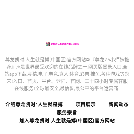
尊龙凯时·人生就是搏(中国区)官方网站⚽️『尊龙Z6小师妹推
荐』,⭐️是世界最受欢迎的在线品牌之一,网页版登录入口,全
站app下载,竞猜,电子,电竞,真人,体育,彩票,捕鱼,各种游戏等您
来!入口、首页、平台、登陆、官网、二十四小时专属客服
在线服务!全球最安全,最信誉,最公平的平台运营商!
介绍尊龙凯时*人生就是搏
项目展示
新闻动态
服务宗旨
加入尊龙凯时·人生就是搏(中国区)官方网站