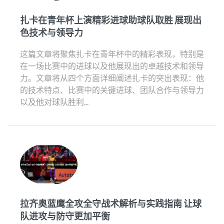
扎卡在青年杯上演精彩进球助球队取胜 展现出
色技术与领导力
这篇文章将聚焦扎卡在青年杯中的精彩表现，特别是
在一场比赛中的进球以及他展现出的卓越技术和领导
力。文章将从四个方面详细阐述扎卡的突出表现：他
的技术特点、比赛中的关键进球、团队合作与领导力
以及他对球队胜利...
拉齐奥蓝鹰全攻全守战术解析与实践指南 让球
队进攻与防守更加平衡