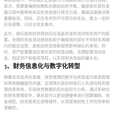
其次，预算要兼顾短期和长期目标的平衡，确保俱乐部在发
展过程中能够有充足的资金进行球员引进、基础设施建设等
重要投资。同时，还应考虑到不可预见的支出，建立一定的
应急预算，以应对突发事件。
此外，俱乐部的财务规划还应涵盖资金的流动性和资产的配
置。合理的资金流动规划有助于确保俱乐部在不同财务周期
内的稳定运营，避免因资金链断裂而影响球队的表现。同
时，资产配置要适应俱乐部的经营战略，合理配置流动资
金、固定资产和投资项目，以实现财务效益的最大化。
3、财务信息化与数字化转型
随着信息技术的发展，财务管理的数字化转型成为提高管理
效率和精确度的关键。足球俱乐部应积极引入先进的财务管
理信息系统，实现财务数据的实时监控与分析。通过系统化
的财务管理软件，俱乐部可以更加便捷地进行预算编制、资
金调配、财务报表生成等操作，从而提高财务工作的效率和
准确性。