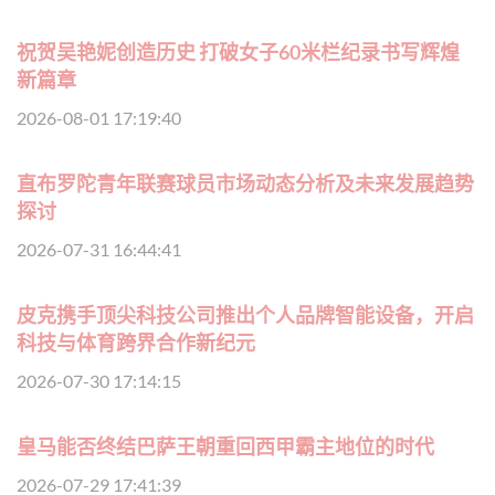
祝贺吴艳妮创造历史 打破女子60米栏纪录书写辉煌
新篇章
2026-08-01 17:19:40
直布罗陀青年联赛球员市场动态分析及未来发展趋势
探讨
2026-07-31 16:44:41
皮克携手顶尖科技公司推出个人品牌智能设备，开启
科技与体育跨界合作新纪元
2026-07-30 17:14:15
皇马能否终结巴萨王朝重回西甲霸主地位的时代
2026-07-29 17:41:39