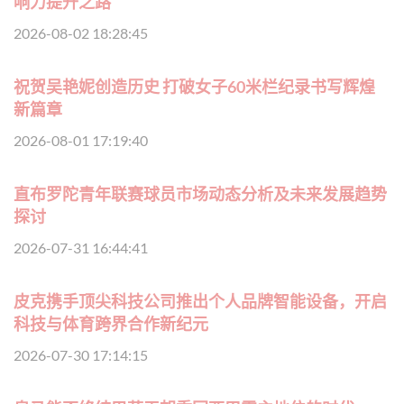
响力提升之路
2026-08-02 18:28:45
祝贺吴艳妮创造历史 打破女子60米栏纪录书写辉煌
新篇章
2026-08-01 17:19:40
直布罗陀青年联赛球员市场动态分析及未来发展趋势
探讨
2026-07-31 16:44:41
皮克携手顶尖科技公司推出个人品牌智能设备，开启
科技与体育跨界合作新纪元
2026-07-30 17:14:15