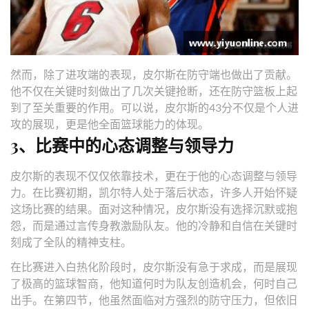
然而，除了进攻端的表现，皮尔斯在防守端也做出了贡献。
他不仅在关键时刻做出了几次关键抢断，还在防守篮板上起
到了至关重要的作用。可以说，皮尔斯的43分不仅是个人进
攻的展现，更是他全面篮球能力的体现。
3、比赛中的心态调整与领导力
皮尔斯的表现不仅仅依靠技术，更在于他的心态调整与领导
力。在比赛初期，凯尔特人处于落后状态，许多人开始怀疑
这场比赛的结果。面对这种情况，皮尔斯没有选择沉默或抱
怨，而是通过言传身教激励队友。他的冷静和自信在关键时
刻成了全队的精神支柱。
在比赛进入白热化阶段时，皮尔斯没有急于求成，而是展现
了极高的篮球智商，他知道何时为队友创造机会，何时自己
出手。在第四节，他虽然面临对方强烈的防守压力，但依旧