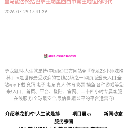
皇马能否终结巴萨王朝重回西甲霸主地位的时代
2026-07-29 17:41:39
尊龙凯时·人生就是搏(中国区)官方网站⚽️『尊龙Z6小师妹推
荐』,⭐️是世界最受欢迎的在线品牌之一,网页版登录入口,全
站app下载,竞猜,电子,电竞,真人,体育,彩票,捕鱼,各种游戏等您
来!入口、首页、平台、登陆、官网、二十四小时专属客服
在线服务!全球最安全,最信誉,最公平的平台运营商!
介绍尊龙凯时*人生就是搏
项目展示
新闻动态
服务宗旨