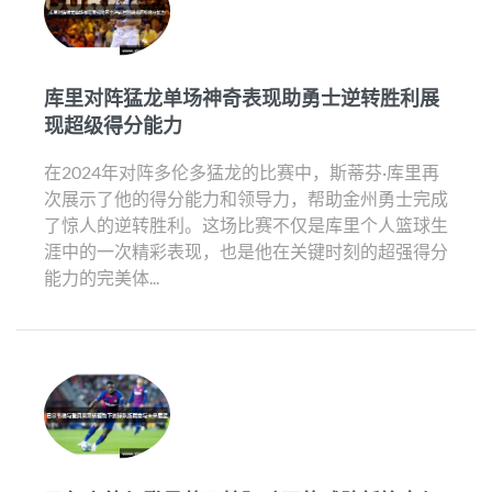
库里对阵猛龙单场神奇表现助勇士逆转胜利展
现超级得分能力
在2024年对阵多伦多猛龙的比赛中，斯蒂芬·库里再
次展示了他的得分能力和领导力，帮助金州勇士完成
了惊人的逆转胜利。这场比赛不仅是库里个人篮球生
涯中的一次精彩表现，也是他在关键时刻的超强得分
能力的完美体...