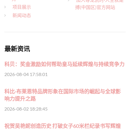
项目展示
搏(中国区)官方网站
新闻动态
最新资讯
科贝：奖金激励如何帮助皇马延续辉煌与持续竞争力
2026-08-04 17:58:01
科比·布莱恩特品牌形象在国际市场的崛起与全球影
响力提升之路
2026-08-02 18:28:45
祝贺吴艳妮创造历史 打破女子60米栏纪录书写辉煌