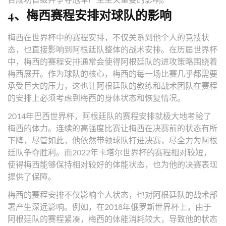
4、梅西赛程安排对球队的影响
梅西在世界杯中的赛程安排，不仅关系到他个人的竞技状
态，也直接影响到阿根廷队整体的战术安排。在历届世界杯
中，梅西的赛程安排通常会使得阿根廷队的进攻策略围绕着
梅西展开。作为球队的核心，梅西的每一场比赛几乎都需要
承受巨大的压力，这也让阿根廷队的教练和战术团队在赛程
的安排上必须考虑到梅西的身体状态和恢复情况。
2014年巴西世界杯，阿根廷队的赛程安排就极大地考验了
梅西的体力。连续的高强度比赛让梅西在决赛前的状态有所
下降，尽管如此，他依然带领球队打进决赛，尽全力为阿根
廷队争夺胜利。而2022年卡塔尔世界杯的赛程相对较短，
使得梅西能够保持相对较好的体能状态，也为他的决赛表现
提供了保障。
梅西的赛程安排不仅影响个人状态，也对阿根廷队的战术部
署产生深远影响。例如，在2018年俄罗斯世界杯上，由于
阿根廷队的赛程紧凑，梅西的体能消耗较大，导致他的状态