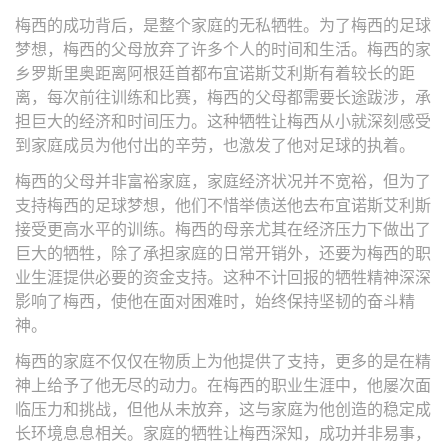
梅西的成功背后，是整个家庭的无私牺牲。为了梅西的足球
梦想，梅西的父母放弃了许多个人的时间和生活。梅西的家
乡罗斯里奥距离阿根廷首都布宜诺斯艾利斯有着较长的距
离，每次前往训练和比赛，梅西的父母都需要长途跋涉，承
担巨大的经济和时间压力。这种牺牲让梅西从小就深刻感受
到家庭成员为他付出的辛劳，也激发了他对足球的执着。
梅西的父母并非富裕家庭，家庭经济状况并不宽裕，但为了
支持梅西的足球梦想，他们不惜举债送他去布宜诺斯艾利斯
接受更高水平的训练。梅西的母亲尤其在经济压力下做出了
巨大的牺牲，除了承担家庭的日常开销外，还要为梅西的职
业生涯提供必要的资金支持。这种不计回报的牺牲精神深深
影响了梅西，使他在面对困难时，始终保持坚韧的奋斗精
神。
梅西的家庭不仅仅在物质上为他提供了支持，更多的是在精
神上给予了他无尽的动力。在梅西的职业生涯中，他屡次面
临压力和挑战，但他从未放弃，这与家庭为他创造的稳定成
长环境息息相关。家庭的牺牲让梅西深知，成功并非易事，