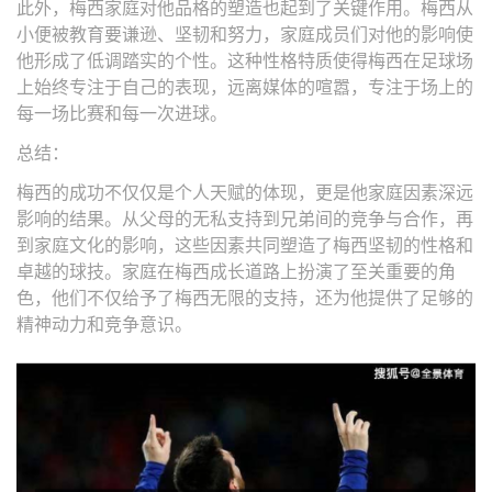
此外，梅西家庭对他品格的塑造也起到了关键作用。梅西从
小便被教育要谦逊、坚韧和努力，家庭成员们对他的影响使
他形成了低调踏实的个性。这种性格特质使得梅西在足球场
上始终专注于自己的表现，远离媒体的喧嚣，专注于场上的
每一场比赛和每一次进球。
总结：
梅西的成功不仅仅是个人天赋的体现，更是他家庭因素深远
影响的结果。从父母的无私支持到兄弟间的竞争与合作，再
到家庭文化的影响，这些因素共同塑造了梅西坚韧的性格和
卓越的球技。家庭在梅西成长道路上扮演了至关重要的角
色，他们不仅给予了梅西无限的支持，还为他提供了足够的
精神动力和竞争意识。