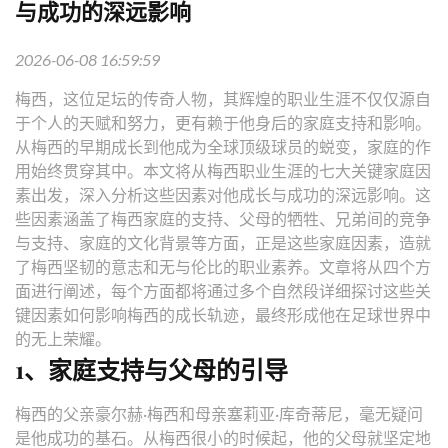
与成功的深远影响
2026-06-08 16:59:59
梅西，这位足坛的传奇人物，其辉煌的职业生涯不仅仅源自
于个人的天赋和努力，更有赖于他身后的家庭支持和影响。
从梅西的早期成长到他成为全球顶级球员的蜕变，家庭的作
用始终贯穿其中。本文将从梅西职业生涯的七大关键家庭因
素出发，深入分析这些因素对他成长与成功的深远影响。这
些因素涵盖了梅西家庭的支持、父母的牺牲、兄弟间的竞争
与支持、家庭的文化背景等方面，正是这些家庭因素，造就
了梅西坚韧的意志和无与伦比的职业素养。文章将从四个方
面进行阐述，每个方面都将通过多个自然段详细探讨这些关
键因素如何影响梅西的成长轨迹，最终形成他在足球世界中
的无上荣耀。
1、家庭支持与父母的引导
梅西的父亲豪尔赫·梅西和母亲塞莉亚·库奇蒂尼，毫无疑问
是他成功的基石。从梅西很小的时候起，他的父母就坚定地