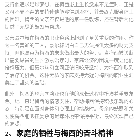
支持他追求足球梦想。在梅西患上生长激素不足症时，正是
父母不离不弃的支持使他能够得到治疗，并最终克服身体上
的困难。梅西的父亲不仅是他的第一任教练，还在背后为他
提供了无尽的鼓励与帮助。
父亲豪尔赫在梅西的职业道路上起到了至关重要的作用。作
为一名普通的工人，豪尔赫明白自己无法提供太多的财力支
持，但他愿意为梅西的未来做出最大的努力。当梅西被诊断
出需要昂贵的生长激素治疗时，家庭经济的困境一度让他们
倍感压力，但豪尔赫和塞莉亚依旧咬牙坚持，为梅西争取到
了治疗的机会。这种无私的家庭支持无疑为梅西的职业生涯
奠定了坚实的基础。
此外，梅西的母亲塞莉亚也在他的成长过程中扮演着重要角
色。她一直是梅西的情感支柱，帮助梅西保持积极乐观的心
态，特别是在面对身体和心理上的挑战时。母亲的鼓励和关
爱使梅西能够在复杂的足球环境中保持平衡，最终实现自己
的梦想。
2、家庭的牺牲与梅西的奋斗精神