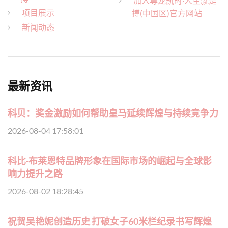
加入尊龙凯时·人生就是
项目展示
搏(中国区)官方网站
新闻动态
最新资讯
科贝：奖金激励如何帮助皇马延续辉煌与持续竞争力
2026-08-04 17:58:01
科比·布莱恩特品牌形象在国际市场的崛起与全球影
响力提升之路
2026-08-02 18:28:45
祝贺吴艳妮创造历史 打破女子60米栏纪录书写辉煌