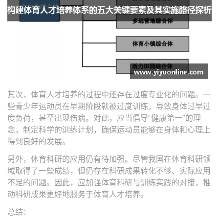
其次，体育人才培养的过程中还存在过度专业化的问题。一
些青少年运动员在早期阶段就被过度训练，导致身体过早过
度负荷，甚至出现伤病。对此，应当倡导“健康第一”的理
念，制定科学的训练计划，确保运动员能够在身体和心理上
得到良好的发展。
另外，体育科研的应用仍有待加强。尽管我国在体育科研领
域取得了一些成绩，但仍存在科研成果转化不够、实际应用
不足的问题。因此，应加强体育科研与训练实践的对接，推
动科研成果更好地服务于体育人才培养。
总结：