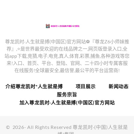
尊龙凯时·人生就是搏(中国区)官方网站⚽️『尊龙Z6小师妹推
荐』,⭐️是世界最受欢迎的在线品牌之一,网页版登录入口,全
站app下载,竞猜,电子,电竞,真人,体育,彩票,捕鱼,各种游戏等您
来!入口、首页、平台、登陆、官网、二十四小时专属客服
在线服务!全球最安全,最信誉,最公平的平台运营商!
介绍尊龙凯时*人生就是搏
项目展示
新闻动态
服务宗旨
加入尊龙凯时·人生就是搏(中国区)官方网站
©
2026
- All Rights Reserved
尊龙凯时·(中国)人生就是