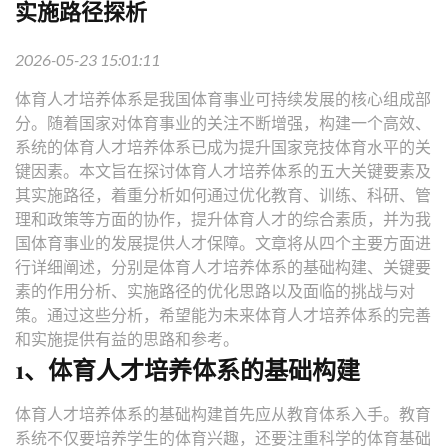
实施路径探析
2026-05-23 15:01:11
体育人才培养体系是我国体育事业可持续发展的核心组成部
分。随着国家对体育事业的关注不断增强，构建一个高效、
系统的体育人才培养体系已成为提升国家竞技体育水平的关
键因素。本文旨在探讨体育人才培养体系的五大关键要素及
其实施路径，着重分析如何通过优化教育、训练、科研、管
理和政策等方面的协作，提升体育人才的综合素质，并为我
国体育事业的发展提供人才保障。文章将从四个主要方面进
行详细阐述，分别是体育人才培养体系的基础构建、关键要
素的作用分析、实施路径的优化思路以及面临的挑战与对
策。通过这些分析，希望能为未来体育人才培养体系的完善
和实施提供有益的思路和参考。
1、体育人才培养体系的基础构建
体育人才培养体系的基础构建首先应从教育体系入手。教育
系统不仅要培养学生的体育兴趣，还要注重科学的体育基础