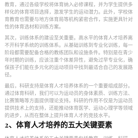
教育，通过各级学校将体育纳入必修课程，并为学生提供多
样化的体育项目选择，激发学生的运动潜力。此外，学校体
育教育也需要与地方体育局等机构紧密合作，实施更具针对
性的体育选材和训练方案。
其次，训练体系的建设至关重要。高水平的体育人才培养离
不开科学系统的训练体系。从基础训练到专业化训练，每一
阶段都需要配备合格的教练团队和设施条件。特别是在青少
年时期的训练，应该注重个体差异性，避免过早专业化，确
保孩子们能在多元化的运动项目中找到最适合自己的发展路
径。
最后，科研支持是体育人才培养体系的一个重要组成部分。
通过体育科研，我们可以为运动员的身体素质、训练方法、
比赛策略等方面提供理论支持。科研的作用不仅是为运动员
提供技术上的支持，还能推动体育医学、运动心理学等领域
的进步，从而在整体上提升体育人才的竞技水平。
2、体育人才培养的五大关键要素