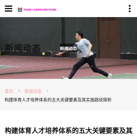
新闻动态
首页
新闻动态
构建体育人才培养体系的五大关键要素及其实施路径探析
构建体育人才培养体系的五大关键要素及其