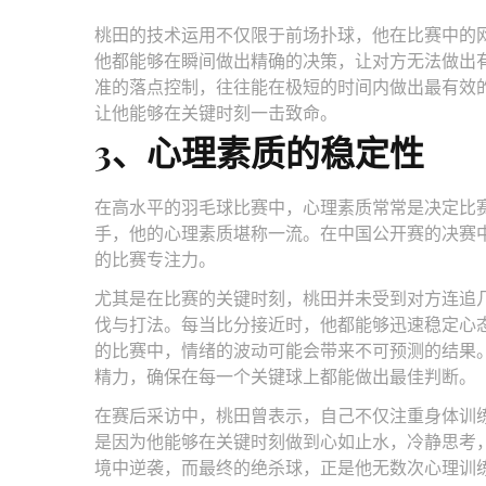
桃田的技术运用不仅限于前场扑球，他在比赛中的
他都能够在瞬间做出精确的决策，让对方无法做出
准的落点控制，往往能在极短的时间内做出最有效
让他能够在关键时刻一击致命。
3、心理素质的稳定性
在高水平的羽毛球比赛中，心理素质常常是决定比
手，他的心理素质堪称一流。在中国公开赛的决赛
的比赛专注力。
尤其是在比赛的关键时刻，桃田并未受到对方连追
伐与打法。每当比分接近时，他都能够迅速稳定心
的比赛中，情绪的波动可能会带来不可预测的结果
精力，确保在每一个关键球上都能做出最佳判断。
在赛后采访中，桃田曾表示，自己不仅注重身体训
是因为他能够在关键时刻做到心如止水，冷静思考
境中逆袭，而最终的绝杀球，正是他无数次心理训