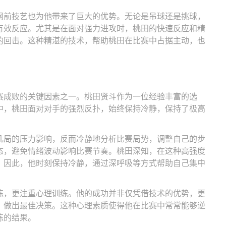
网前技艺也为他带来了巨大的优势。无论是吊球还是挑球，
有效反应。尤其是在面对强力进攻时，桃田的快速反应和精
的回击。这种精湛的技术，帮助桃田在比赛中占据主动，也
赛成败的关键因素之一。桃田贤斗作为一位经验丰富的选
中，桃田面对对手的强烈反扑，始终保持冷静，保持了极高
几局的压力影响，反而冷静地分析比赛局势，调整自己的步
态，避免情绪波动影响比赛节奏。桃田深知，在这种高强度
。因此，他时刻保持冷静，通过深呼吸等方式帮助自己集中
练，更注重心理训练。他的成功并非仅凭借技术的优势，更
，做出最佳决策。这种心理素质使得他在比赛中常常能够逆
练的结果。