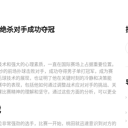
绝杀对手成功夺冠
技术和强大的心理素质，一直在国际赛场上占据重要位置。
绝妙的前场扑球击败对手，成功夺得男子单打冠军，成为赛
毛球技术的展现，也证明了他在关键时刻的冷静和决策能
赛中的表现，包括他如何通过调整战术应对对手的挑战、关
球比赛精神的理解和坚守。通过这些方面的分析，可以更全
战
位非常强劲的选手，比赛一开始，桃田就迅速意识到对方的