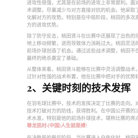
进攻性很强，尤其是在前场的进攻上非常犀利。面
术调整，尽量减少与对方直接对抗的机会。他采取
化解对方的攻势。特别是在中局阶段，桃田的多次
方的进攻优势。
除了防守反击，桃田贤斗在比赛中还展现了出色的
地上移动频繁，进而导致体力消耗过大。桃田灵活
前场扑球创造了机会。通过这些战术调整，桃田不
最终的绝杀奠定了基础。
从整体来看，桃田贤斗能够在比赛中灵活调整战术
过针对性强的战术布置，他在比赛中把对手的优势
2、关键时刻的技术发挥
在羽毛球比赛中，技术的发挥决定了比赛的走向。
技术打破对方的防线，获得胜利。在中国公开赛的
术水准，特别是他的前场扑球技术，堪称比赛的亮
尊龙凯时·(中国)人生就是搏!
在决胜局的最后阶段，当比赛进入白热化时，桃田