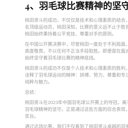
4、羽毛球比赛精神的坚
桃田贤斗的成功，不仅仅是技术和心理素质的结合
名顶级运动员，桃田深知，比赛的意义远不止于胜
桃田始终秉持着公平竞技、尊重对手的原则。
在中国公开赛决赛中，尽管桃田一度处于不利局面
高度敬畏，不以任何不正当手段取胜。即便是在面
始终坚守着羽毛球比赛的精神底线。
桃田贤斗的成功不仅是个人技术和心理素质的胜利
诠释了羽毛球运动的精神：拼搏、努力、尊重和专
纯粹与魅力。
总结：
桃田贤斗在2023年中国羽毛球公开赛上的夺冠，
羽毛球精神的坚守。正是通过这些方面的综合表现
奖台。
通过这场比赛，我们不仅看到了桃田贤斗卓越的羽