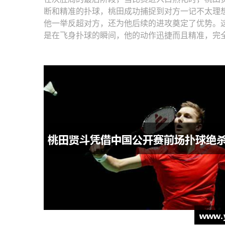
断和精准的扑球，桃田成功捕捉到对方一记不太理
他一举反超对方，还为他后续的进攻奠定了优势。
是在飞身扑球的瞬间，他的动作迅捷而且精准，完