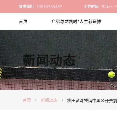
13594780487
致电我们:
工作时间:
礼拜一 - 礼
首页
介绍尊龙凯时*人生就是搏
新闻动态
首页
新闻动态
桃田贤斗凭借中国公开赛